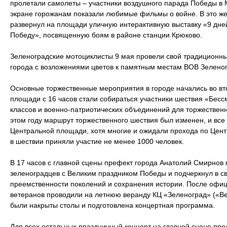
пролетали самолеты – участники воздушного парада Победы в 
экране горожанам показали любимые фильмы о войне. В это ж
развернул на площади уличную интерактивную выставку «9 дней
Победу», посвященную боям в районе станции Крюково.
Зеленоградские мотоциклисты 9 мая провели свой традиционн
города с возложениями цветов к памятным местам ВОВ Зелено
Основные торжественные мероприятия в городе начались во вт
площади с 16 часов стали собираться участники шествия «Бесс
классов и военно-патриотических объединений для торжествен
этом году маршрут торжественного шествия был изменен, и вс
Центральной площади, хотя многие и ожидали прохода по Цент
в шествии приняли участие не менее 1000 человек.
В 17 часов с главной сцены префект города Анатолий Смирнов 
зеленоградцев с Великим праздником Победы и подчеркнул в с
преемственности поколений и сохранения истории. После офи
ветеранов проводили на летнюю веранду КЦ «Зеленоград» («Вет
были накрыты столы и подготовлена концертная программа.
Для всех остальных праздничный концерт на главной сцене про