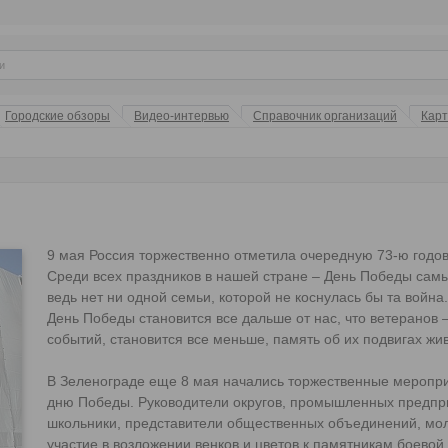
Городские обзоры
Видео-интервью
Справочник организаций
Кар
9 мая Россия торжественно отметила очередную 73-ю годо
Среди всех праздников в нашей стране – День Победы сам
ведь нет ни одной семьи, которой не коснулась бы та война.
День Победы становится все дальше от нас, что ветеранов 
событий, становится все меньше, память об их подвигах жив
В Зеленограде еще 8 мая начались торжественные меропр
дню Победы. Руководители округов, промышленных предпри
школьники, представители общественных объединений, мол
участие в возложении венков и цветов к памятникам боевой