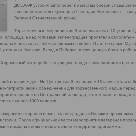
ДОСААФ устроил автопробег по местам боевой славы Зелен
посещения могилы Кузнецова Геннадия Романовича – засл
Великой Отечественной войны.
Торжественные мероприятия 9 мая начались с 10 утра на 
й площади, а над головами зеленоградцев пролетали самолеты – 
орожанам показали любимые фильмы о войне. В это же время Музе
й у станции Крюково. Вклад в Победу», посвященную боям в район
й красочный мотопробег по улицам города с возложениями цвето
орой половине дня. На Центральной площади с 16 часов стали соб
енно-патриотических объединений для торжественного марша перед
оприятия прошли на Центральной площади, хотя многие и ожидали
стие не менее 1000 человек.
поздравил ветеранов и всех зеленоградцев с Великим праздником 
 истории. После официальной части мероприятия ветеранов пров
 были накрыты столы и подготовлена концертная программа.