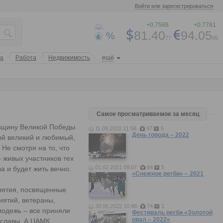
Войти или зарегистрироваться
+0.7588
+0.7781
81.40
94.05
%
77
85
та
Работа
Недвижимость
ещё
Самое просматриваемое за месяц
вщину Великой Победы.
11.09.2022 21:56
97
5
День города – 2022
ый великий и любимый,
 Не смотря на то, что
– живых участников тех
01.02.2021 09:07
84
5
а и будет жить вечно.
«Снежное регби» – 2021
иятия, посвященные
ятий, ветераны,
30.05.2022 10:48
74
1
одежь – все приняли
Фестиваль регби «Золотой
овал – 2022»
 славы. А ЦАМК