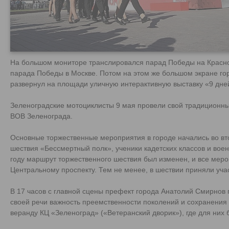
На большом мониторе транслировался парад Победы на Красно
парада Победы в Москве. Потом на этом же большом экране г
развернул на площади уличную интерактивную выставку «9 дне
Зеленоградские мотоциклисты 9 мая провели свой традиционны
ВОВ Зеленограда.
Основные торжественные мероприятия в городе начались во вт
шествия «Бессмертный полк», ученики кадетских классов и во
году маршрут торжественного шествия был изменен, и все мер
Центральному проспекту. Тем не менее, в шествии приняли уча
В 17 часов с главной сцены префект города Анатолий Смирнов 
своей речи важность преемственности поколений и сохранения
веранду КЦ «Зеленоград» («Ветеранский дворик»), где для них