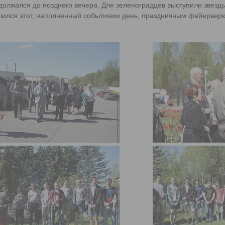
должался до позднего вечера. Для зеленоградцев выступили звезд
ршился этот, наполненный событиями день, праздничным фейервер