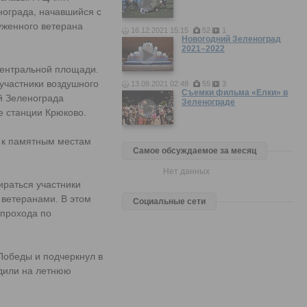
ограда, начавшийся с
уженного ветерана
16.12.2021 15:15
52
1
Новогодний Зеленоград
2021–2022
Центральной площади.
участники воздушного
13.09.2021 02:48
55
3
Съемки фильма «Елки» в
й Зеленограда
Зеленограде
е станции Крюково.
в к памятным местам
Самое обсуждаемое за месяц
Нет данных
ираться участники
 ветеранами. В этом
Социальные сети
 прохода по
Победы и подчеркнул в
одили на летнюю