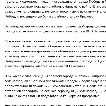
пролетали самолеты – участники воздушного парада Победы в 
экране горожанам показали любимые фильмы о войне. В это ж
развернул на площади уличную интерактивную выставку «9 дней
Победу», посвященную боям в районе станции Крюково.
Зеленоградские мотоциклисты 9 мая провели свой традиционн
города с возложениями цветов к памятным местам ВОВ Зелено
Основные торжественные мероприятия в городе начались во вт
площади с 16 часов стали собираться участники шествия «Бесс
классов и военно-патриотических объединений для торжествен
этом году маршрут торжественного шествия был изменен, и вс
Центральной площади, хотя многие и ожидали прохода по Цент
в шествии приняли участие не менее 1000 человек.
В 17 часов с главной сцены префект города Анатолий Смирнов 
зеленоградцев с Великим праздником Победы и подчеркнул в с
преемственности поколений и сохранения истории. После офи
ветеранов проводили на летнюю веранду КЦ «Зеленоград» («Вет
были накрыты столы и подготовлена концертная программа.
Для всех остальных праздничный концерт на главной сцене про