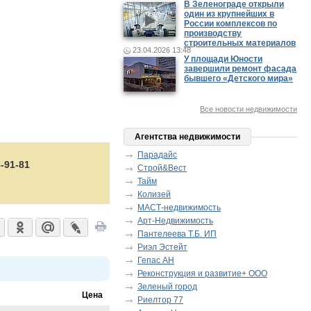
В Зеленограде открыли
один из крупнейших в
России комплексов по
производству
строительных материалов
23.04.2026 13:48
У площади Юности
завершили ремонт фасада
бывшего «Детского мира»
Все новости недвижимости
Агентства недвижимости
Парадайс
8-91-81
Строй&Вест
Тайм
Колизей
МАСТ-недвижимость
Арт-Недвижимость
Пантелеева Т.Б. ИП
Риэл Эстейт
Гепас АН
Реконструкция и развитие+ ООО
Зеленый город
Цена
Риелтор 77