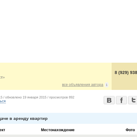
8 (929) 93
ст
»
все объявления автора
1
15 /
обновлено
19 января 2015 /
просмотров
892
ься
аче в аренду квартир
ект
Местонахождение
Фото