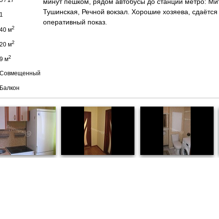
...................................................
5 / 17
минут пешком, рядом автобусы до станций метро: Ми
Тушинская, Речной вокзал. Хорошие хозяева, сдаётся
.............................................................................
1
оперативный показ.
2
........................................................................
40 м
2
........................................................................
20 м
2
......................................................................
9 м
.........................................................
Совмещенный
........................................................................
Балкон