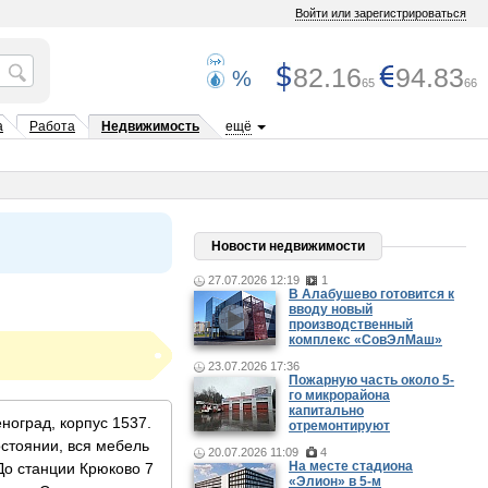
Войти или зарегистрироваться
82.16
94.83
%
65
66
а
Работа
Недвижимость
ещё
Новости недвижимости
27.07.2026 12:19
1
В Алабушево готовится к
вводу новый
производственный
комплекс «СовЭлМаш»
23.07.2026 17:36
Пожарную часть около 5-
го микрорайона
капитально
еноград, корпус 1537.
отремонтируют
стоянии, вся мебель
20.07.2026 11:09
4
На месте стадиона
До станции Крюково 7
«Элион» в 5-м