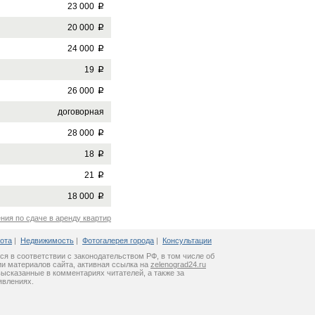
23 000
p
20 000
p
24 000
p
19
p
26 000
p
договорная
28 000
p
18
p
21
p
18 000
p
ния по сдаче в аренду квартир
ота
|
Недвижимость
|
Фотогалерея города
|
Консультации
ся в соответствии с законодательством РФ, в том числе об
и материалов сайта, активная ссылка на
zelenograd24.ru
высказанные в комментариях читателей, а также за
явлениях.