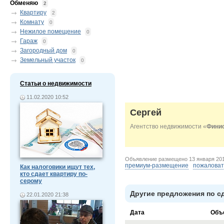
Обменяю
2
Квартиру
2
Комнату
0
Нежилое помещение
0
Гараж
0
Загородный дом
0
Земельный участок
0
Статьи о недвижимости
11.02.2020 10:52
Сергей
Агентство недвижимости «
Фини
Объявление размещено
13 января 20
премиум-размещение
пожаловат
Как налоговики ищут тех,
кто сдает квартиру по-
серому
Другие предложения по сд
22.01.2020 21:38
Дата
Объ