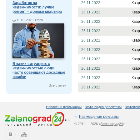
Заработок на
26.11.2022
Квар
недвижимости: лучше
ремонт – дороже квартира
26.11.2022
Квар
15.01.2019 13:20
26.11.2022
Квар
26.11.2022
Квар
26.11.2022
Квар
26.11.2022
Квар
26.11.2022
Квар
В каких ситуациях с
недвижимостью люди
26.11.2022
Квар
часто совершают досадные
ошибки
26.11.2022
Квар
Все статьи
26.11.2022
Квар
Новости и публикации
|
Фото-видео репортажи
|
Фотопуб
Размещение рекламы
© 2011 — 2026 «
Зеленоград24
»