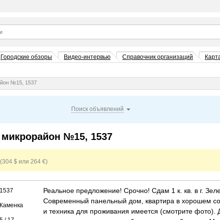
Городские обзоры
Видео-интервью
Справочник организаций
Карт
айон №15, 1537
Поиск объявлений
, микрорайон №15, 1537
(304 $ или 264 €)
Реальное предложение! Срочно! Сдам 1 к. кв. в г. Зел
................................................................................
1537
Современный панельный дом, квартира в хорошем со
....................................................
Каменка
и техника для проживания имеется (смотрите фото). 