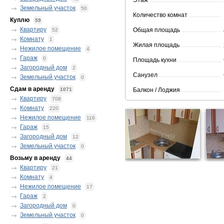
Этаж
.................................................
Земельный участок
50
Количество комнат
.......................
Куплю
59
Квартиру
Общая площадь
............................
52
Комнату
1
Жилая площадь
............................
Нежилое помещение
4
Гараж
0
Площадь кухни
..............................
Загородный дом
2
Санузел
...........................................
Земельный участок
0
Сдам в аренду
1071
Балкон / Лоджия
............................
Квартиру
708
Комнату
220
Нежилое помещение
116
Гараж
15
Загородный дом
12
Земельный участок
0
Возьму в аренду
44
Квартиру
21
Комнату
4
Нежилое помещение
17
Гараж
2
Загородный дом
0
Земельный участок
0