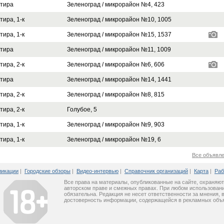
тира
Зеленоград / микрорайон №4, 423
тира, 1-к
Зеленоград / микрорайон №10, 1005
тира, 1-к
Зеленоград / микрорайон №15, 1537
тира
Зеленоград / микрорайон №11, 1009
тира, 2-к
Зеленоград / микрорайон №6, 606
тира
Зеленоград / микрорайон №14, 1441
тира, 2-к
Зеленоград / микрорайон №8, 815
тира, 2-к
Голубое, 5
тира, 1-к
Зеленоград / микрорайон №9, 903
тира, 1-к
Зеленоград / микрорайон №19, 6
Все объявле
ликации
|
Городские обзоры
|
Видео-интервью
|
Справочник организаций
|
Карта
|
Раб
Все права на материалы, опубликованные на сайте, охраняют
авторском праве и смежных правах. При любом использовани
обязательна. Редакция не несет ответственности за мнения, 
достоверность информации, содержащейся в рекламных объ