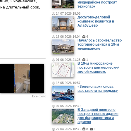
тино, Сходненская,
микрорайоне построят
технопарк
 на длительный срок,
14.07.2026 19:06
Досугово-деловой
комплекс появится в
Алабушево
18.06.2026 14:04
4
Началось строительство
торгового центра в 19-м
микрорайоне
01.06.2026 21:25
1
В 19-м микрорайоне
построят коммерческий
жилой комплекс
18.05.2026 10:57
«Зеленопарк» снова
выставили на продажу
Все фото
07.05.2026 19:39
В Западной промзоне
построят новые здания
для фармацевтики и
офисов
27.04.2026 10:35
8
1