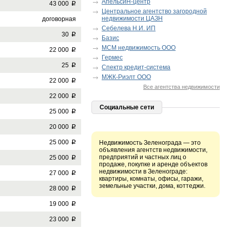
АпельсиН-центр
43 000
p
Центральное агентство загородной
недвижимости ЦАЗН
договорная
Себелева Н.И. ИП
30
p
Базис
МСМ недвижимость ООО
22 000
p
Гермес
25
p
Спектр кредит-система
МЖК-Риэлт ООО
22 000
p
Все агентства недвижимости
22 000
p
Социальные сети
25 000
p
20 000
p
25 000
p
Недвижимость Зеленограда — это
объявления агентств недвижимости,
предприятий и частных лиц о
25 000
p
продаже, покупке и аренде объектов
недвижимости в Зеленограде:
27 000
p
квартиры, комнаты, офисы, гаражи,
земельные участки, дома, коттеджи.
28 000
p
19 000
p
23 000
p