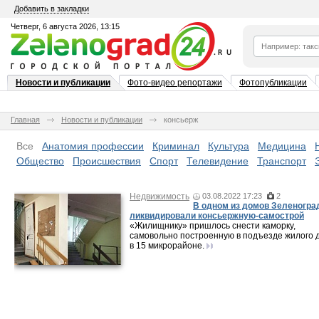
Добавить в закладки
Четверг, 6 августа 2026, 13:15
Новости и публикации
Фото-видео репортажи
Фотопубликации
Главная
Новости и публикации
консьерж
Все
Анатомия профессии
Криминал
Культура
Медицина
Общество
Происшествия
Спорт
Телевидение
Транспорт
Недвижимость
03.08.2022 17:23
2
В одном из домов Зеленогра
ликвидировали консьержную-самострой
«Жилищнику» пришлось снести каморку,
самовольно построенную в подъезде жилого 
в 15 микрорайоне.