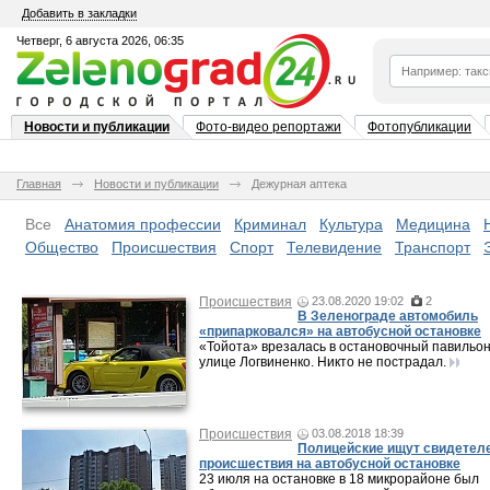
Добавить в закладки
Четверг, 6 августа 2026, 06:35
Новости и публикации
Фото-видео репортажи
Фотопубликации
Главная
Новости и публикации
Дежурная аптека
Все
Анатомия профессии
Криминал
Культура
Медицина
Общество
Происшествия
Спорт
Телевидение
Транспорт
Происшествия
23.08.2020 19:02
2
В Зеленограде автомобиль
«припарковался» на автобусной остановке
«Тойота» врезалась в остановочный павильон
улице Логвиненко. Никто не пострадал.
Происшествия
03.08.2018 18:39
Полицейские ищут свидетел
происшествия на автобусной остановке
23 июля на остановке в 18 микрорайоне был