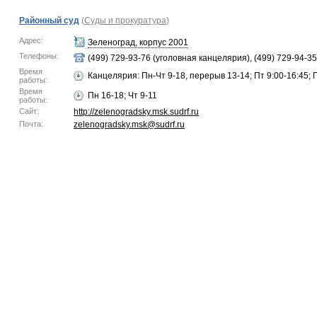
Районный суд
(
Суды и прокуратура
)
Адрес:
Зеленоград, корпус 2001
Телефоны:
(499) 729-93-76 (уголовная канцелярия), (499) 729-94-3
Время
Канцелярия: Пн-Чт 9-18, перерыв 13-14; Пт 9:00-16:45; 
работы:
Время
Пн 16-18; Чт 9-11
работы:
Сайт:
http://zelenogradsky.msk.sudrf.ru
Почта:
zelenogradsky.msk@sudrf.ru