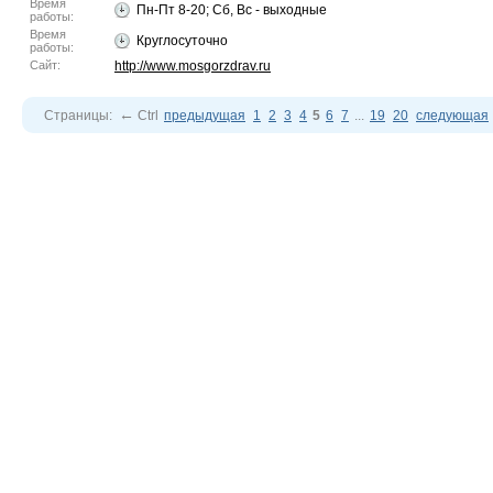
Время
Пн-Пт 8-20; Сб, Вс - выходные
работы:
Время
Круглосуточно
работы:
Сайт:
http://www.mosgorzdrav.ru
←
Страницы:
Ctrl
предыдущая
1
2
3
4
5
6
7
...
19
20
следующая