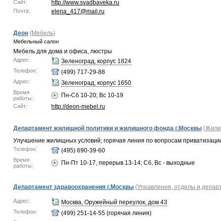
Сайт:
http://www.svadbaveka.ru
Почта:
elena_417@mail.ru
Деон
(
Мебель
)
Мебельный салон
Мебель для дома и офиса, люстры
Адрес:
Зеленоград, корпус 1824
Телефон:
(499) 717-29-88
Адрес:
Зеленоград, корпус 1650
Время
Пн-Сб 10-20; Вс 10-19
работы:
Сайт:
http://deon-mebel.ru
Департамент жилищной политики и жилищного фонда г.Москвы
(
Жили
Улучшение жилищных условий; горячая линия по вопросам приватизаци
Телефон:
(495) 690-39-60
Время
Пн-Пт 10-17, перерыв 13-14; Сб, Вс - выходные
работы:
Департамент здравоохранения г.Москвы
(
Управления, отделы и депа
Адрес:
Москва, Оружейный переулок, дом 43
Телефон:
(499) 251-14-55 (горячая линия)