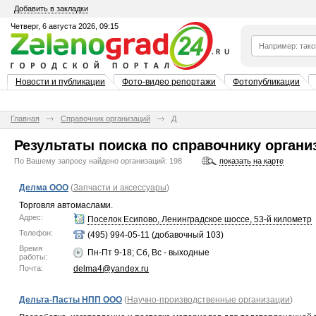
Добавить в закладки
Четверг, 6 августа 2026, 09:15
Новости и публикации
Фото-видео репортажи
Фотопубликации
Главная
Справочник организаций
Д
Результаты поиска по справочнику органи
По Вашему запросу найдено организаций:
198
показать на карте
Делма ООО
(
Запчасти и аксессуары
)
Торговля автомаслами.
Адрес:
Поселок Есипово, Ленинградское шоссе, 53-й километр
Телефон:
(495) 994-05-11 (добавочный 103)
Время
Пн-Пт 9-18; Сб, Вс - выходные
работы:
Почта:
delma4@yandex.ru
Дельта-Пасты НПП ООО
(
Научно-производственные организации
)