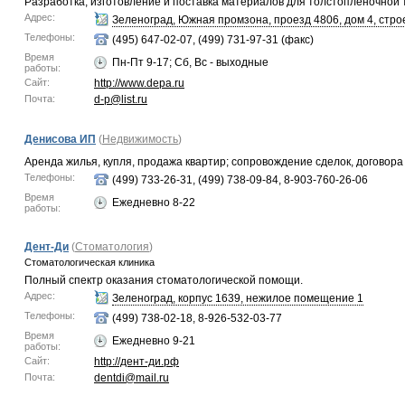
Разработка, изготовление и поставка материалов для толстопленочной 
Адрес:
Зеленоград, Южная промзона, проезд 4806, дом 4, стро
Телефоны:
(495) 647-02-07, (499) 731-97-31 (факс)
Время
Пн-Пт 9-17; Сб, Вс - выходные
работы:
Сайт:
http://www.depa.ru
Почта:
d-p@list.ru
Денисова ИП
(
Недвижимость
)
Аренда жилья, купля, продажа квартир; сопровождение сделок, договора
Телефоны:
(499) 733-26-31, (499) 738-09-84, 8-903-760-26-06
Время
Ежедневно 8-22
работы:
Дент-Ди
(
Стоматология
)
Стоматологическая клиника
Полный спектр оказания стоматологической помощи.
Адрес:
Зеленоград, корпус 1639, нежилое помещение 1
Телефоны:
(499) 738-02-18, 8-926-532-03-77
Время
Ежедневно 9-21
работы:
Сайт:
http://дент-ди.рф
Почта:
dentdi@mail.ru