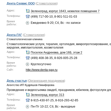
Дента Сервис ООО
(
Стоматология
)
Адрес:
Зеленоград, корпус 1643, нежилое помещение 7
Телефоны:
(499) 717-00-10, 8-901-511-01-03
Время
Ежедневно 9-20; Сб, Вс - по записи
работы:
Дента-ГАГ
(
Стоматология
)
Стоматологическая клиника
Стоматологические услуги, терапия, ортопедия, микропротезирование, 
хирургия, имплантология, косметология
Адрес:
Поселок Андреевка, дом 16Б, этаж 2
Телефоны:
(499) 408-38-35, 8-926-005-25-28
Время
Круглосуточно
работы:
Сайт:
http://www.denta-gag.ru
День счастья
(
Организация праздников
)
Агентство ИП Кудряшов-Никифорова
Проведение и видеосъемка свадеб, праздников, юбилеев, фотоуслуги дл
Адрес:
Зеленоград, корпус 313
Телефоны:
8-915-430-97-25, 8-916-293-42-85
Время
Пн-Пт 10-22; Сб, Вс - выходные
работы: