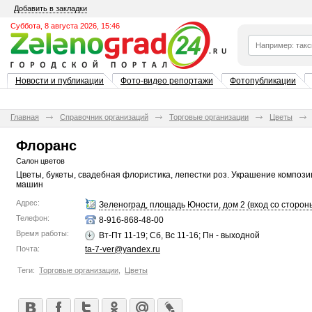
Добавить в закладки
Суббота, 8 августа 2026, 15:46
Новости и публикации
Фото-видео репортажи
Фотопубликации
Главная
Справочник организаций
Торговые организации
Цветы
Флоранс
Салон цветов
Цветы, букеты, свадебная флористика, лепестки роз. Украшение компози
машин
Адрес:
Зеленоград, площадь Юности, дом 2 (вход со сторон
Телефон:
8-916-868-48-00
Время работы:
Вт-Пт 11-19; Сб, Вс 11-16; Пн - выходной
Почта:
ta-7-ver@yandex.ru
Теги:
Торговые организации
,
Цветы