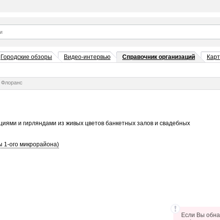
Городские обзоры
Видео-интервью
Справочник организаций
Кар
Флоранс
циями и гирляндами из живых цветов банкетных залов и свадебных
ы 1-ого микрорайона)
Если Вы обна