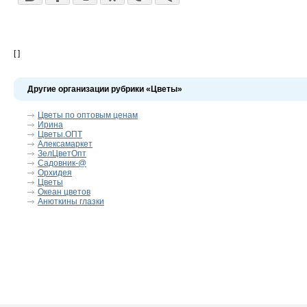
[ ]
Другие организации рубрики «Цветы»
Цветы по оптовым ценам
Ирина
Цветы.ОПТ
Алексамаркет
ЗелЦветОпт
Садовник-@
Орхидея
Цветы
Океан цветов
Анюткины глазки