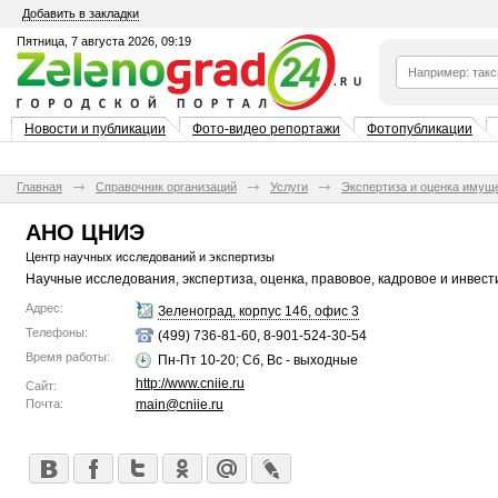
Добавить в закладки
Пятница, 7 августа 2026, 09:19
Новости и публикации
Фото-видео репортажи
Фотопубликации
Главная
Справочник организаций
Услуги
Экспертиза и оценка имущ
АНО ЦНИЭ
Центр научных исследований и экспертизы
Научные исследования, экспертиза, оценка, правовое, кадровое и инвес
Адрес:
Зеленоград, корпус 146, офис 3
Телефоны:
(499) 736-81-60, 8-901-524-30-54
Время работы:
Пн-Пт 10-20; Сб, Вс - выходные
http://www.cniie.ru
Сайт:
Почта:
main@cniie.ru