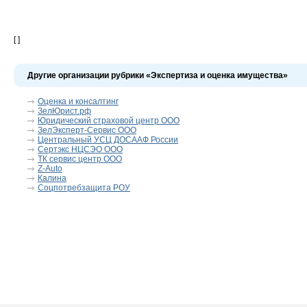
[ ]
Другие организации рубрики «Экспертиза и оценка имущества»
Оценка и консалтинг
ЗелЮрист.рф
Юридический страховой центр ООО
ЗелЭксперт-Сервис ООО
Центральный УСЦ ДОСААФ России
Сертэкс НЦСЭО ООО
ТК сервис центр ООО
Z-Auto
Калина
Соцпотребзащита РОУ