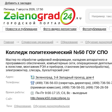
Добавить в закладки
Пятница, 7 августа 2026, 17:50
Новости и публикации
Фото-видео репортажи
Фотопубликации
Главная
Справочник организаций
Образование
Обучение разнопро
Колледж политехнический №50 ГОУ СПО
Мастер по обработке цифровой информации, наладчик аппаратного и
программного обеспечения, компьютерные сети, операционная деятельн
в логистике, монтажник РЭА и приборов, станочник (металлообработка),
электромонтер, слесарь, бухгалтерский учет
Адрес:
Зеленоград, 3-й Западный проезд, дом 4
Телефоны:
(499) 736-56-03 (секретарь директора), (499) 736-56-
(приемная комиссия), (499) 736-58-03, (499) 736-26-59
Время работы:
Пн-Пт 9:00-17:15; Сб, Вс - выходные
http://www.k50.mskcollege.ru
Сайт:
Теги:
Образование
,
Обучение разнопрофильное