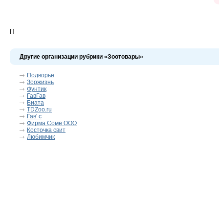
[ ]
Другие организации рубрики «Зоотовары»
Подворье
Зоожизнь
Фунтик
ГавГав
Биата
TDZoo.ru
Гав' с
Фирма Соме ООО
Косточка свит
Любимчик