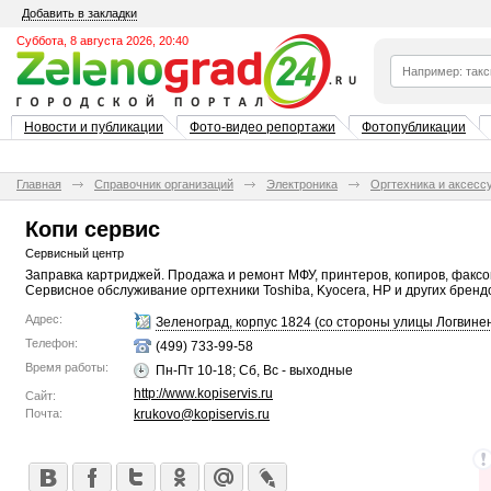
Добавить в закладки
Суббота, 8 августа 2026, 20:40
Новости и публикации
Фото-видео репортажи
Фотопубликации
Главная
Справочник организаций
Электроника
Оргтехника и аксесс
Копи сервис
Сервисный центр
Заправка картриджей. Продажа и ремонт МФУ, принтеров, копиров, факсо
Сервисное обслуживание оргтехники Toshiba, Kyocera, HP и других бренд
Адрес:
Зеленоград, корпус 1824 (со стороны улицы Логвине
Телефон:
(499) 733-99-58
Время работы:
Пн-Пт 10-18; Сб, Вс - выходные
http://www.kopiservis.ru
Сайт:
Почта:
krukovo@kopiservis.ru