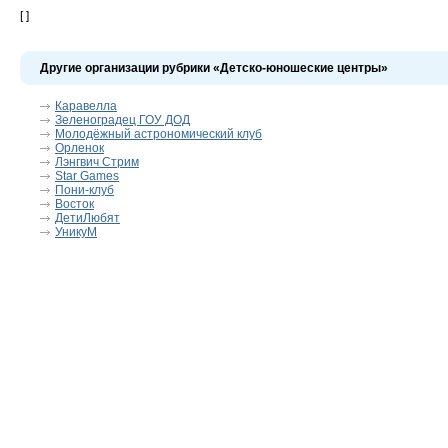
[ ]
Другие организации рубрики «Детско-юношеские центры»
Каравелла
Зеленоградец ГОУ ДОД
Молодёжный астрономический клуб
Орленок
Лэнгвич Стрим
Star Games
Пони-клуб
Восток
ДетиЛюбят
УникуМ