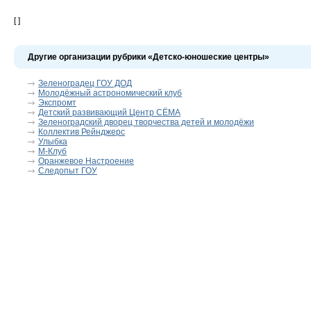
[ ]
Другие организации рубрики «Детско-юношеские центры»
Зеленоградец ГОУ ДОД
Молодёжный астрономический клуб
Экспромт
Детский развивающий Центр СЁМА
Зеленоградский дворец творчества детей и молодёжи
Коллектив Рейнджерс
Улыбка
М-Клуб
Оранжевое Настроение
Следопыт ГОУ