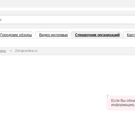
Городские обзоры
Видео-интервью
Справочник организаций
Кар
вары
Zel-igrushka.ru
Если Вы обна
информацию