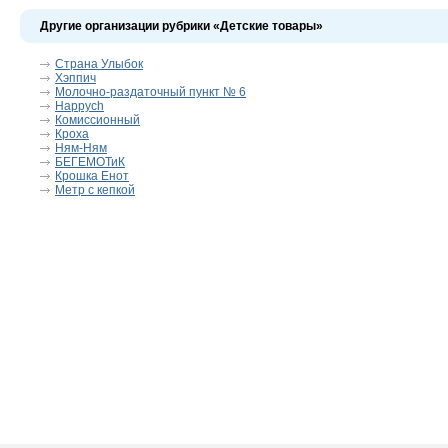
Другие организации рубрики «Детские товары»
Страна Улыбок
Хэппич
Молочно-раздаточный пункт № 6
Happych
Комиссионный
Кроха
Ням-Ням
БЕГЕМОТиК
Крошка Енот
Метр с кепкой