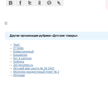
[ ]
Другие организации рубрики «Детские товары»
ТриС
O' Detto
Комиссионный
Башмачок
Кот в сапогах
Antilopa
Zel-igrushka.ru
Детский мир центр № 26 ОАО
Молочно-раздаточный пункт № 2
Игрушки