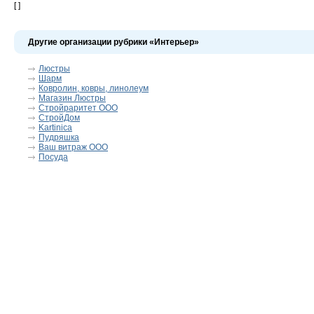
[ ]
Другие организации рубрики «Интерьер»
Люстры
Шарм
Ковролин, ковры, линолеум
Магазин Люстры
Стройраритет ООО
СтройДом
Kartinica
Пудряшка
Ваш витраж ООО
Посуда