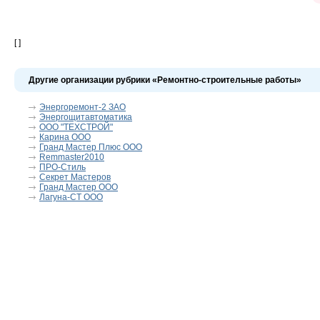
[ ]
Другие организации рубрики «Ремонтно-строительные работы»
Энергоремонт-2 ЗАО
Энергощитавтоматика
ООО "ТЕХСТРОЙ"
Карина ООО
Гранд Мастер Плюс ООО
Remmaster2010
ПРО-Стиль
Секрет Мастеров
Гранд Мастер ООО
Лагуна-СТ ООО