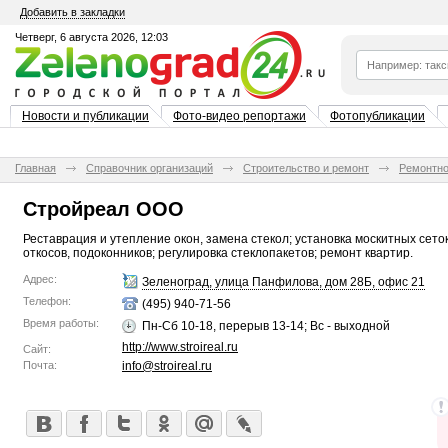
Добавить в закладки
Четверг, 6 августа 2026, 12:03
Новости и публикации
Фото-видео репортажи
Фотопубликации
Главная
Справочник организаций
Строительство и ремонт
Ремонтно
Стройреал ООО
Реставрация и утепление окон, замена стекол; установка москитных сеток
откосов, подоконников; регулировка стеклопакетов; ремонт квартир.
Адрес:
Зеленоград, улица Панфилова, дом 28Б, офис 21
Телефон:
(495) 940-71-56
Время работы:
Пн-Сб 10-18, перерыв 13-14; Вс - выходной
http://www.stroireal.ru
Сайт:
Почта:
info@stroireal.ru