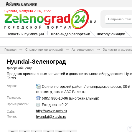
Добавить в закладки
Суббота, 8 августа 2026, 05:22
Новости и публикации
Фото-видео репортажи
Фотопубликации
Главная
Справочник организаций
Автотранспорт
Запчасти и аксесс
Hyundai-Зеленоград
Дилерский центр
Продажа оригинальных запчастей и дополнительного оборудования Hyu
ТагАз.
Адрес:
Солнечногорский район, Ленинградское шоссе, 38-й
километр, около АЗС Валента
Телефон:
(495) 980-10-06 (многоканальный)
Время работы:
Ежедневно 9-21
http://www.z-avto.ru
Сайт:
Почта:
hyundai@z-avto.ru