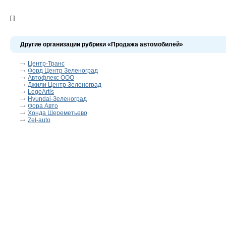
[ ]
Другие организации рубрики «Продажа автомобилей»
Центр-Транс
Форд Центр Зеленоград
Автофлекс ООО
Джили Центр Зеленоград
LegeArtis
Hyundai-Зеленоград
Фора Авто
Хонда Шереметьево
Zel-auto