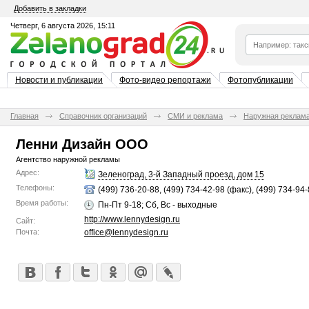
Добавить в закладки
Четверг, 6 августа 2026, 15:11
Новости и публикации
Фото-видео репортажи
Фотопубликации
Главная
Справочник организаций
СМИ и реклама
Наружная реклам
Ленни Дизайн ООО
Агентство наружной рекламы
Адрес:
Зеленоград, 3-й Западный проезд, дом 15
Телефоны:
(499) 736-20-88, (499) 734-42-98 (факс), (499) 734-94-
Время работы:
Пн-Пт 9-18; Сб, Вс - выходные
http://www.lennydesign.ru
Сайт:
Почта:
office@lennydesign.ru