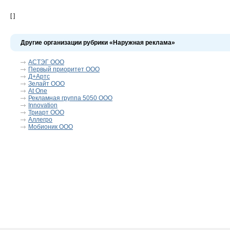
[ ]
Другие организации рубрики «Наружная реклама»
АСТЭГ ООО
Первый приоритет ООО
Д+Артс
Зелайт ООО
At One
Рекламная группа 5050 ООО
Innovation
Триарт ООО
Аллегро
Мобионик ООО