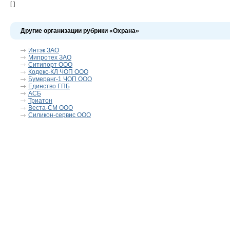
[ ]
Другие организации рубрики «Охрана»
Интэк ЗАО
Мипротех ЗАО
Ситипорт ООО
Кодекс-КЛ ЧОП ООО
Бумеранг-1 ЧОП ООО
Единство ГПБ
АСБ
Триатон
Веста-СМ ООО
Силикон-сервис ООО