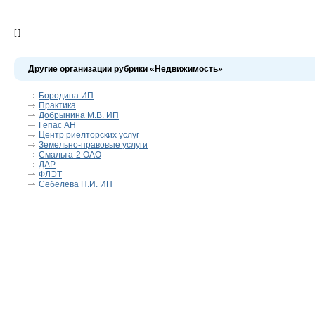
[ ]
Другие организации рубрики «Недвижимость»
Бородина ИП
Практика
Добрынина М.В. ИП
Гепас АН
Центр риелторских услуг
Земельно-правовые услуги
Смальта-2 ОАО
ДАР
ФЛЭТ
Себелева Н.И. ИП