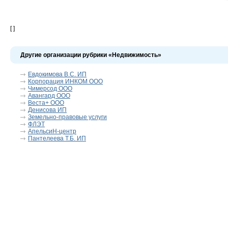
[ ]
Другие организации рубрики «Недвижимость»
Евдокимова В.С. ИП
Корпорация ИНКОМ ООО
Чимерсод ООО
Авангард ООО
Веста+ ООО
Денисова ИП
Земельно-правовые услуги
ФЛЭТ
АпельсиН-центр
Пантелеева Т.Б. ИП