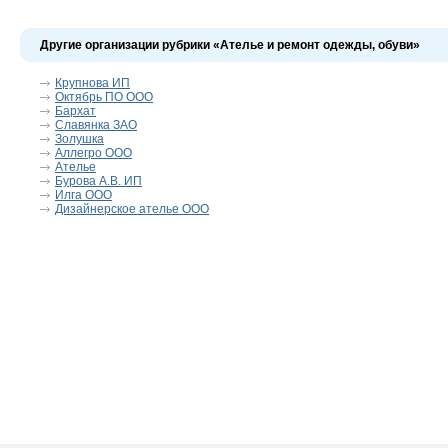
Другие организации рубрики «Ателье и ремонт одежды, обуви»
Крупнова ИП
Октябрь ПО ООО
Бархат
Славянка ЗАО
Золушка
Аллегро ООО
Ателье
Бурова А.В. ИП
Илга ООО
Дизайнерское ателье ООО