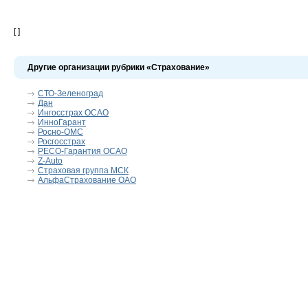
[ ]
Другие организации рубрики «Страхование»
СТО-Зеленоград
Дан
Ингосстрах ОСАО
ИнноГарант
Росно-ОМС
Росгосстрах
РЕСО-Гарантия ОСАО
Z-Auto
Страховая группа МСК
АльфаСтрахование ОАО