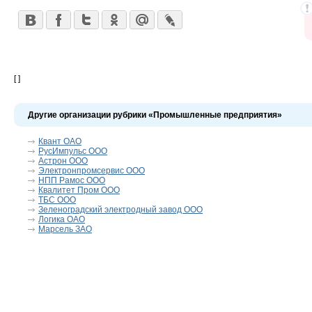
[ ]
Другие организации рубрики «Промышленные предприятия»
Квант ОАО
РусИмпульс ООО
Астрон ООО
Электронпромсервис ООО
НПП Рамос ООО
Квалитет Пром ООО
ТБС ООО
Зеленоградский электродный завод ООО
Логика ОАО
Марсель ЗАО