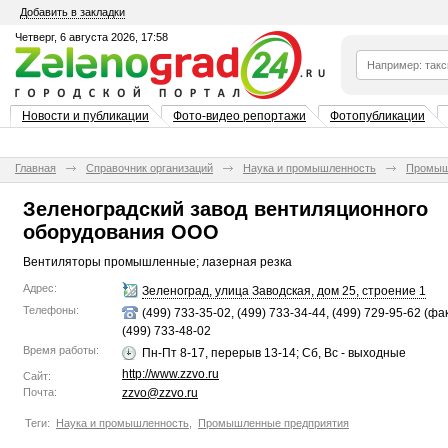
Добавить в закладки
Четверг, 6 августа 2026, 17:58
Новости и публикации
Фото-видео репортажи
Фотопубликации
Главная
Справочник организаций
Наука и промышленность
Промыш
Зеленоградский завод вентиляционного
оборудования ООО
Вентиляторы промышленные; лазерная резка
Адрес:
Зеленоград, улица Заводская, дом 25, строение 1
Телефоны:
(499) 733-35-02, (499) 733-34-44, (499) 729-95-62 (фак
(499) 733-48-02
Время работы:
Пн-Пт 8-17, перерыв 13-14; Сб, Вс - выходные
http://www.zzvo.ru
Сайт:
Почта:
zzvo@zzvo.ru
Теги:
Наука и промышленность
,
Промышленные предприятия