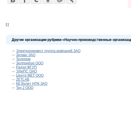
[ ]
Другие организации рубрики «Научно-производственные организац
Электронинвест группа компаний ЗАО
Зелакс ЗАО
Телерем
Зелприбор ООО
Радэл ФГУП
ЭЛиПС ОАО
Центр МЕТ ООО
ZETLAB
КБ Взлет НПК ЗАО
Тау 2 ООО