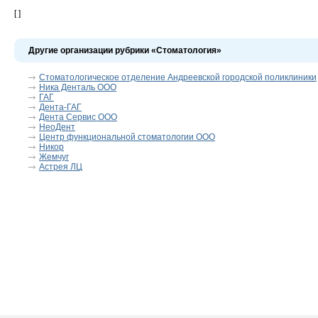
[ ]
Другие организации рубрики «Стоматология»
Стоматологическое отделение Андреевской городской поликлиники
Ника Денталь ООО
ГАГ
Дента-ГАГ
Дента Сервис ООО
НеоДент
Центр функциональной стоматологии ООО
Никор
Жемчуг
Астрея ЛЦ