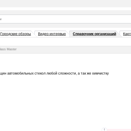
Городские обзоры
Видео-интервью
Справочник организаций
Кар
lass Master
ещин автомобильных стекол любой сложности, а так же химчистку