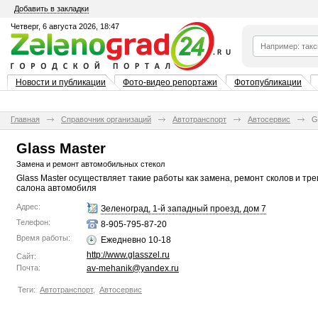
Добавить в закладки
Четверг, 6 августа 2026, 18:47
Новости и публикации
Фото-видео репортажи
Фотопубликации
Главная
Справочник организаций
Автотранспорт
Автосервис
G
Glass Master
Замена и ремонт автомобильных стекол
Glass Master осуществляет такие работы как замена, ремонт сколов и тр
салона автомобиля
Адрес:
Зеленоград, 1-й западный проезд, дом 7
Телефон:
8-905-795-87-20
Время работы:
Ежедневно 10-18
http://www.glasszel.ru
Сайт:
Почта:
av-mehanik@yandex.ru
Теги:
Автотранспорт
,
Автосервис