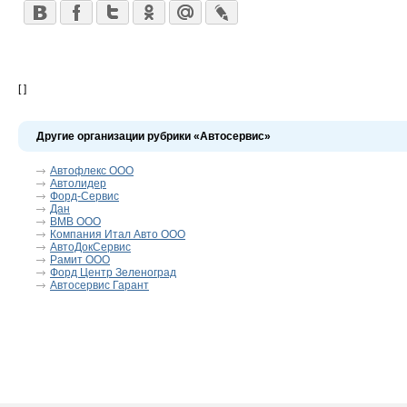
[ ]
Другие организации рубрики «Автосервис»
Автофлекс ООО
Автолидер
Форд-Сервис
Дан
ВМВ ООО
Компания Итал Авто ООО
АвтоДокСервис
Рамит ООО
Форд Центр Зеленоград
Автосервис Гарант