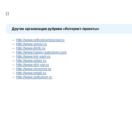
[ ]
Другие организации рубрики «Интернет-проекты»
http://www.orthodoxmoscow.ru
http://www.velosi.ru
http://www.dinfo.ru
http://www.happy-astrology.com
http://www.mir-vam.ru
http://www.zelao.ru
http://www.stol-yar.ru
http://www.virvernet.ru
http://www.netall.ru
http://www.zelkupon.ru