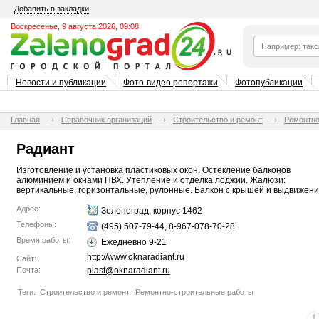
Добавить в закладки
Воскресенье, 9 августа 2026, 09:08
Новости и публикации
Фото-видео репортажи
Фотопубликации
Главная
Справочник организаций
Строительство и ремонт
Ремонтно
Радиант
Изготовление и установка пластиковых окон. Остекление балконов
алюминием и окнами ПВХ. Утепление и отделка лоджии. Жалюзи:
вертикальные, горизонтальные, рулонные. Балкон с крышей и выдвижени
Адрес:
Зеленоград, корпус 1462
Телефоны:
(495) 507-79-44, 8-967-078-70-28
Время работы:
Ежедневно 9-21
http://www.oknaradiant.ru
Сайт:
Почта:
plast@oknaradiant.ru
Теги:
Строительство и ремонт
,
Ремонтно-строительные работы