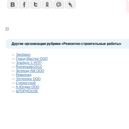
[ ]
Другие организации рубрики «Ремонтно-строительные работы»
Экобюро
Гранд Мастер ООО
Эльбрус-1 НПП
Remmaster2010
Зелград-АМ ООО
Ремоград
Элтехпро ООО
Суперстрой
А-Юсдин ООО
ШТОРHOUSE