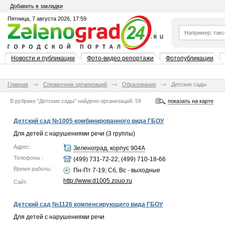
Добавить в закладки
Пятница, 7 августа 2026, 17:59
Новости и публикации
Фото-видео репортажи
Фотопубликации
Главная
Справочник организаций
Образование
Детские сады
В рубрике "Детские сады"
найдено
организаций:
59
показать на карте
Детский сад №1005 комбинированного вида ГБОУ
Для детей с нарушениями речи (3 группы)
Адрес:
Зеленоград, корпус 904А
Телефоны :
(499) 731-72-22, (499) 710-18-66
Время работы:
Пн-Пт 7-19; Сб, Вс - выходные
http://www.d1005.zouo.ru
Сайт:
Детский сад №1126 компенсирующего вида ГБОУ
Для детей с нарушениями речи