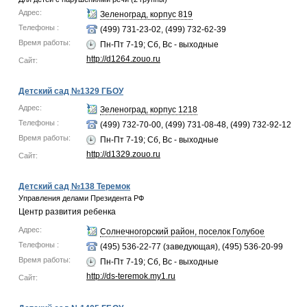
Адрес:
Зеленоград, корпус 819
Телефоны :
(499) 731-23-02, (499) 732-62-39
Время работы:
Пн-Пт 7-19; Сб, Вс - выходные
http://d1264.zouo.ru
Сайт:
Детский сад №1329 ГБОУ
Адрес:
Зеленоград, корпус 1218
Телефоны :
(499) 732-70-00, (499) 731-08-48, (499) 732-92-12
Время работы:
Пн-Пт 7-19; Сб, Вс - выходные
http://d1329.zouo.ru
Сайт:
Детский сад №138 Теремок
Управления делами Президента РФ
Центр развития ребенка
Адрес:
Солнечногорский район, поселок Голубое
Телефоны :
(495) 536-22-77 (заведующая), (495) 536-20-99
Время работы:
Пн-Пт 7-19; Сб, Вс - выходные
http://ds-teremok.my1.ru
Сайт: