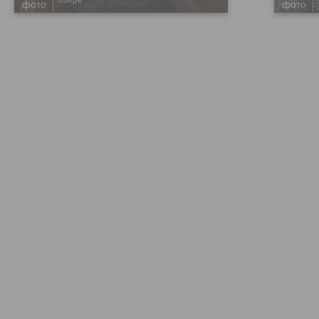
озере
фото
фото