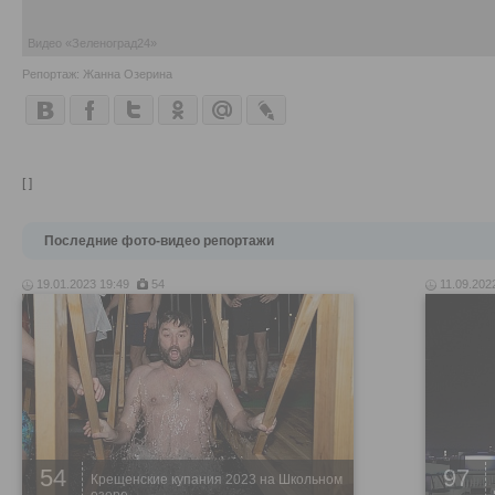
Видео «Зеленоград24»
Репортаж: Жанна Озерина
[ ]
Последние фото-видео репортажи
19.01.2023 19:49
54
11.09.202
54
97
Крещенские купания 2023 на Школьном