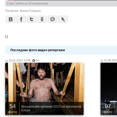
Старт забега на 15 километров
Репортаж: Жанна Озёрина
[ ]
Последние фото-видео репортажи
19.01.2023 19:49
54
11.09.202
54
97
Крещенские купания 2023 на Школьном
озере
фото
фото