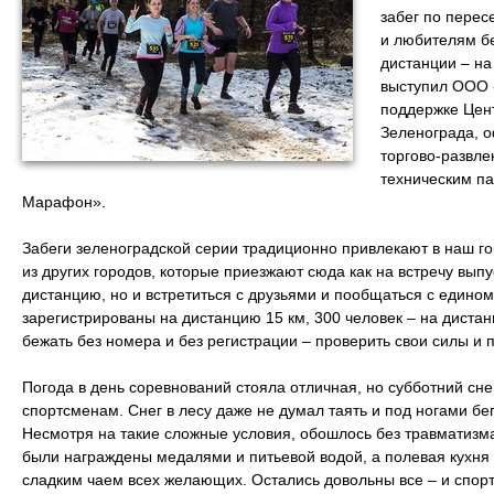
забег по перес
и любителям бе
дистанции – на
выступил ООО 
поддержке Цент
Зеленограда, 
торгово-развле
техническим па
Марафон».
Забеги зеленоградской серии традиционно привлекают в наш го
из других городов, которые приезжают сюда как на встречу выпу
дистанцию, но и встретиться с друзьями и пообщаться с един
зарегистрированы на дистанцию 15 км, 300 человек – на диста
бежать без номера и без регистрации – проверить свои силы и 
Погода в день соревнований стояла отличная, но субботний сн
спортсменам. Снег в лесу даже не думал таять и под ногами бе
Несмотря на такие сложные условия, обошлось без травматиз
были награждены медалями и питьевой водой, а полевая кухня
сладким чаем всех желающих. Остались довольны все – и спор