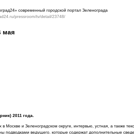
оград24» современный городской портал Зеленограда
rad24.ru/pressroom/tv/detail/23748/
4 мая
ник) 2011 года.
в Москве и Зеленоградском округе, интервью, устная, а также те
ны подводками ведущего, которые содержат дополнительные сведен