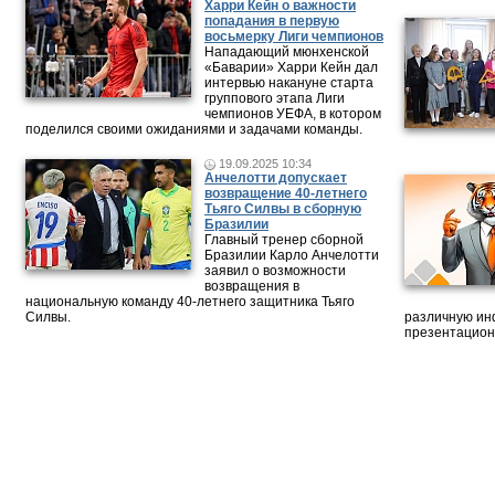
Харри Кейн о важности
попадания в первую
восьмерку Лиги чемпионов
Нападающий мюнхенской
«Баварии» Харри Кейн дал
интервью накануне старта
группового этапа Лиги
чемпионов УЕФА, в котором
поделился своими ожиданиями и задачами команды.
19.09.2025 10:34
Анчелотти допускает
возвращение 40-летнего
Тьяго Силвы в сборную
Бразилии
Главный тренер сборной
Бразилии Карло Анчелотти
заявил о возможности
возвращения в
национальную команду 40-летнего защитника Тьяго
Силвы.
различную ин
презентацион