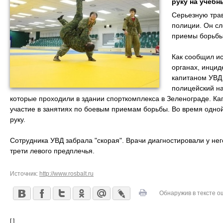
руку на учебн
Серьезную трав
полиции. Он сл
приемы борьбы
Как сообщил и
органах, инцид
капитаном УВД
полицейский на
которые проходили в здании спорткомплекса в Зеленограде. Кап
участие в занятиях по боевым приемам борьбы. Во время одной
руку.
Сотрудника УВД забрала "скорая". Врачи диагностировали у не
трети левого предплечья.
Источник:
http://www.rosbalt.ru
Обнаружив в тексте о
[ ]