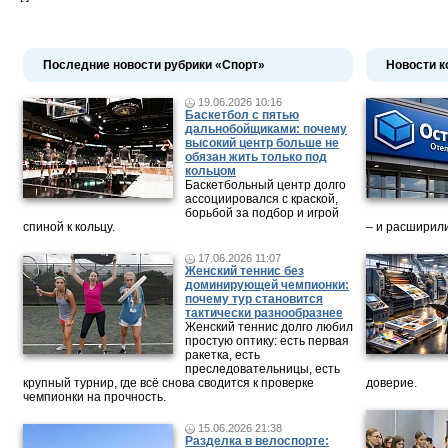
Последние новости рубрики «Спорт»
Новости к
19.06.2026 10:16
Баскетбол с пятью
дальнобойщиками: почему
высокий центр больше не
обязан жить только под
кольцом
Баскетбольный центр долго
ассоциировался с краской,
борьбой за подбор и игрой
спиной к кольцу.
– и расширили
17.06.2026 11:07
Женский теннис без
доминирующей чемпионки:
почему тур становится
тактически разнообразнее
Женский теннис долго любил
простую оптику: есть первая
ракетка, есть
преследовательницы, есть
крупный турнир, где всё снова сводится к проверке
доверие.
чемпионки на прочность.
15.06.2026 21:38
Разделка в велоспорте: