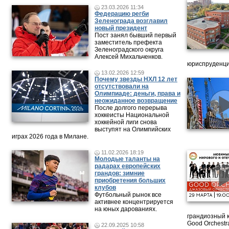
23.03.2026 11:34
Федерацию регби
Зеленограда возглавил
новый президент
Пост занял бывший первый
заместитель префекта
Зеленоградского округа
Алексей Михальченков.
юриспруденци
13.02.2026 12:59
Почему звезды НХЛ 12 лет
отсутствовали на
Олимпиаде: деньги, права и
неожиданное возвращение
После долгого перерыва
хоккеисты Национальной
хоккейной лиги снова
выступят на Олимпийских
играх 2026 года в Милане.
11.02.2026 18:19
Молодые таланты на
радарах европейских
грандов: зимние
приобретения больших
клубов
Футбольный рынок все
активнее концентрируется
на юных дарованиях.
грандиозный 
Good Orchestr
22.09.2025 10:58