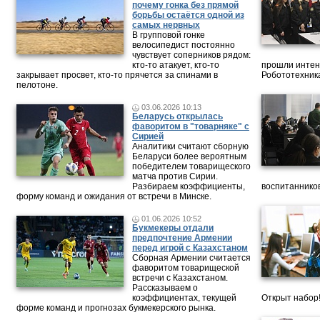
почему гонка без прямой
борьбы остаётся одной из
самых нервных
В групповой гонке
велосипедист постоянно
чувствует соперников рядом:
кто-то атакует, кто-то
прошли интен
закрывает просвет, кто-то прячется за спинами в
Робототехника
пелотоне.
03.06.2026 10:13
Беларусь открылась
фаворитом в "товарняке" с
Сирией
Аналитики считают сборную
Беларуси более вероятным
победителем товарищеского
матча против Сирии.
Разбираем коэффициенты,
воспитанников
форму команд и ожидания от встречи в Минске.
01.06.2026 10:52
Букмекеры отдали
предпочтение Армении
перед игрой с Казахстаном
Сборная Армении считается
фаворитом товарищеской
встречи с Казахстаном.
Рассказываем о
коэффициентах, текущей
Открыт набор
форме команд и прогнозах букмекерского рынка.