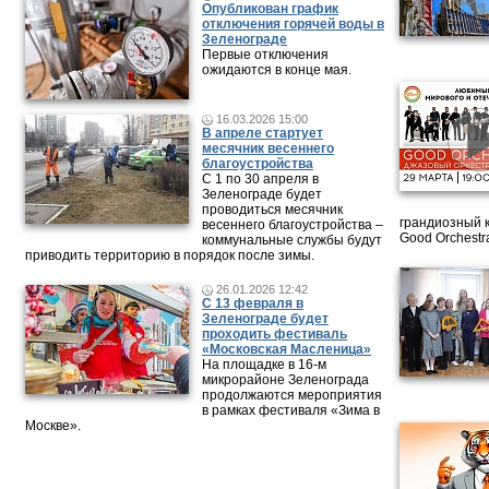
Опубликован график
отключения горячей воды в
Зеленограде
Первые отключения
ожидаются в конце мая.
16.03.2026 15:00
В апреле стартует
месячник весеннего
благоустройства
С 1 по 30 апреля в
Зеленограде будет
проводиться месячник
грандиозный 
весеннего благоустройства –
Good Orchestr
коммунальные службы будут
приводить территорию в порядок после зимы.
26.01.2026 12:42
С 13 февраля в
Зеленограде будет
проходить фестиваль
«Московская Масленица»
На площадке в 16-м
микрорайоне Зеленограда
продолжаются мероприятия
в рамках фестиваля «Зима в
Москве».