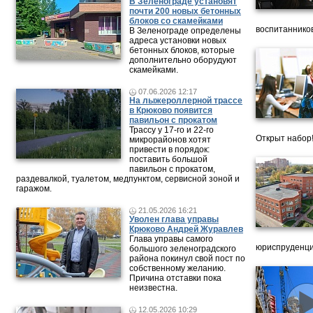
В Зеленограде установят
почти 200 новых бетонных
блоков со скамейками
воспитанников
В Зеленограде определены
адреса установки новых
бетонных блоков, которые
дополнительно оборудуют
скамейками.
07.06.2026 12:17
На лыжероллерной трассе
в Крюково появится
павильон с прокатом
Трассу у 17-го и 22-го
Открыт набор
микрорайонов хотят
привести в порядок:
поставить большой
павильон с прокатом,
раздевалкой, туалетом, медпунктом, сервисной зоной и
гаражом.
21.05.2026 16:21
Уволен глава управы
Крюково Андрей Журавлев
Глава управы самого
юриспруденци
большого зеленоградского
района покинул свой пост по
собственному желанию.
Причина отставки пока
неизвестна.
12.05.2026 10:29