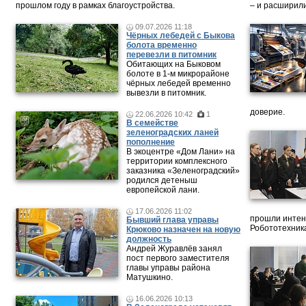
прошлом году в рамках благоустройства.
– и расширили
09.07.2026 11:18
Чёрных лебедей с Быкова
болота временно
перевезли в питомник
Обитающих на Быковом
болоте в 1-м микрорайоне
чёрных лебедей временно
вывезли в питомник.
доверие.
22.06.2026 10:42
1
В семействе
зеленоградских ланей
пополнение
В экоцентре «Дом Лани» на
территории комплексного
заказника «Зеленоградский»
родился детеныш
европейской лани.
17.06.2026 11:02
прошли интен
Бывший глава управы
Робототехника
Крюково назначен на новую
должность
Андрей Журавлёв занял
пост первого заместителя
главы управы района
Матушкино.
16.06.2026 10:13