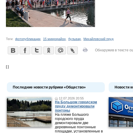
Теги:
фотопубликации
,
15 микрорайон
,
бульвар
,
Михайловский пруд
Обнаружив в тексте о
[ ]
Последние новости рубрики «Общество»
Новости к
12.07.2026 20:55
На Большом городском
пруду демонтировали
понтоны
На пляже Большого
городского пруда
демонтировали две
деревянные понтонные
площадки, установленные в