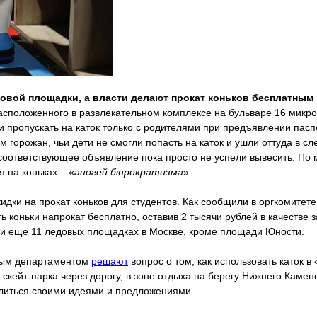
вой площадки, а власти делают прокат коньков бесплатным в
асположенного в развлекательном комплексе на бульваре 16 микро
ли пропускать на каток только с родителями при предъявлении пас
орожан, чьи дети не смогли попасть на каток и ушли оттуда в сл
а соответствующее объявление пока просто не успели вывесить. П
я на коньках – «
апогей бюрократизма
».
идки на прокат коньков для студентов. Как сообщили в оргкомитете
ь коньки напрокат бесплатно, оставив 2 тысячи рублей в качестве 
е и еще 11 ледовых площадках в Москве, кроме площади Юности.
чным департаментом
решают
вопрос о том, как использовать каток 
скейт-парка через дорогу, в зоне отдыха на берегу Нижнего Каменс
литься своими идеями и предложениями.