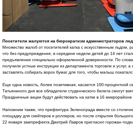
Посетители жалуются на бюрократизм администраторов ледо
Множество жалоб от посетителей катка с искусственным льдом, р
что без предупреждения, в середине недели детей до 14 лет ста
предъявлении специально оформленной доверенности. По словам г
получили устные инструкции из департамента торговли и услуг, 
заставлять собирать ворох бумаг для того, чтобы малыш покаталс
Еще одна новость, более позитивная, касается 100-процентной ск
Татьяниного дня все обладатели студенческого билета смогут взят
Праздничные акции будут действовать на катке в 16 микрорайон
Напомним также, что префектура Зеленограда вместе со столи
площадку для скейтеров и роллеров, но после открытия большого 
22 января зампрефекта Дмитрий Лавров пригласил горожан поде