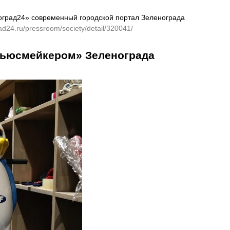
оград24» современный городской портал Зеленограда
rad24.ru/pressroom/society/detail/320041/
«ньюсмейкером» Зеленограда