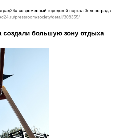
оград24» современный городской портал Зеленограда
rad24.ru/pressroom/society/detail/308355/
ца создали большую зону отдыха