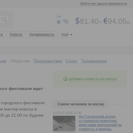
Войти или зарегистрироваться
81.40
94.05
%
77
85
та
Работа
Недвижимость
ещё
ние
Общество
Происшествия
Спорт
Телевидение
добавить новость на портал
ного фестиваля ждет
 городского фестиваля
Самое читаемое за месяц
е мастер-классы в
07.07.2026 11:30
00 до 21:00 по будням
На Солнечной аллее
установлен комплекс
фиксации нарушений на
скорость и ремень