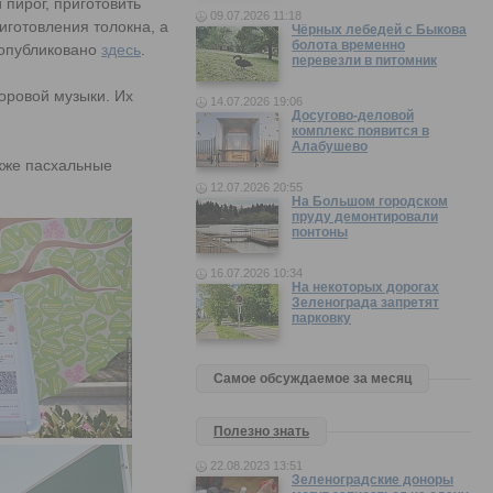
 пирог, приготовить
09.07.2026 11:18
иготовления толокна, а
Чёрных лебедей с Быкова
болота временно
 опубликовано
здесь
.
перевезли в питомник
оровой музыки. Их
14.07.2026 19:06
Досугово-деловой
комплекс появится в
Алабушево
акже пасхальные
12.07.2026 20:55
На Большом городском
пруду демонтировали
понтоны
16.07.2026 10:34
На некоторых дорогах
Зеленограда запретят
парковку
Самое обсуждаемое за месяц
Полезно знать
22.08.2023 13:51
Зеленоградские доноры