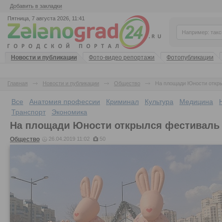
Добавить в закладки
Пятница, 7 августа 2026, 11:41
Новости и публикации
Фото-видео репортажи
Фотопубликации
Главная
Новости и публикации
Общество
На площади Юности откр
Все
Анатомия профессии
Криминал
Культура
Медицина
Транспорт
Экономика
На площади Юности открылся фестиваль
Общество
26.04.2019 11:02
50