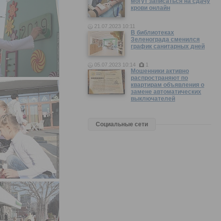
могут записаться на сдачу
крови онлайн
21.07.2023 10:11
В библиотеках
Зеленограда сменился
график санитарных дней
05.07.2023 10:14
1
Мошенники активно
распространяют по
квартирам объявления о
замене автоматических
выключателей
Социальные сети