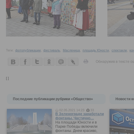
Теги:
фотопубликации
,
фестиваль
,
Масленица
,
площадь Юности
,
спектакли
,
ко
Обнаружив в тексте о
[ ]
Последние публикации рубрики «Общество»
Новости к
02.05.2021 14:23
33
В Зеленограде заработали
фонтаны. Частично…
На площади Юности и в
Парке Победы включили
фонтаны. Днем красиво,