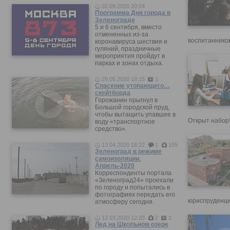
02.09.2020 20:04
Программа Дня города в
Зеленограде
5 и 6 сентября, вместо
отмененных из-за
воспитанников
коронавируса шествия и
гуляний, праздничные
мероприятия пройдут в
парках и зонах отдыха.
29.05.2020 18:15
1
Спасение утопающего…
скейтборда
Горожанин прыгнул в
Большой городской пруд,
чтобы вытащить упавшее в
Открыт набор
воду «транспортное
средство».
13.04.2020 18:22
1
155
Зеленоград в режиме
самоизоляции.
Апрель-2020
Корреспонденты портала
«Зеленоград24» проехали
по городу и попытались в
фотографиях передать его
юриспруденци
атмосферу сегодня.
12.03.2020 12:33
2
1
Лед на Школьном озере