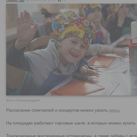
Общество
03.03.2019 12:21
70
Фото «Зеленоград24»
Расписание спектаклей и концертов можно узнать
здесь
.
На площадке работают торговые шале, в которых можно купить 
Традиционные масленичные аттракционы, а также забавы с ис