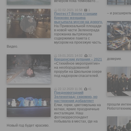
вечером пока темновато…
02.02.2021 16:58
1
– и расширили
Протест? Возле станции
Крюково женщина
высыпала мусор на дорогу.
На Привокзальной площади
в новой части Зеленограда
горожанка вытряхнула
содержимое пакета с
мусором на проезжую часть.
Видео.
19.01.2021 14:02
22
доверие.
Крещенские купания – 2021
«Стихийное мероприятие»
на необорудованной
проруби на Школьном озере
под надзором спасателей.
22.12.2020 11:36
41
Предновогодний
Зеленоград: скромно, но
настроения добавляет
прошли интен
Елки, горки, цветомузыка на
Робототехника
катках, яркие праздничные
инсталяции. Наш
фотокорреспондент
побывала в местах, где на
Новый год будет красиво.