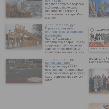
почти сошел
Ледяное покрытие водоема
в 10 микрорайоне само
крошится под тяжестью
спасательного катера. Фото
и видео.
10.01.2020 12:13
7
Горожан возмутила
платная горка. И напрасно:
все законно
Частный владелец
аттракциона в парке Победы
предлагает чай и кофе, но
запрещает посетителям
приносить свои «ватрушки».
грандиозный 
19.09.2019 13:27
5
Good Orchestr
Не прошло и года…
Детскую площадку в 16
микрорайоне, построенную
прошлой осенью, разобрали
под строительство сцены и
катка.