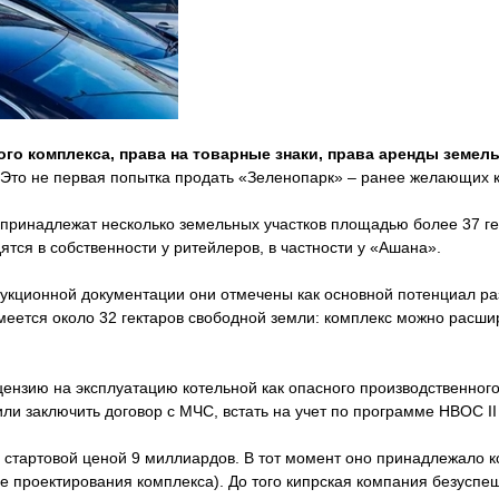
го комплекса, права на товарные знаки, права аренды земел
 Это не первая попытка продать «Зеленопарк» – ранее желающих к
 принадлежат несколько земельных участков площадью более 37 г
дятся в собственности у ритейлеров, в частности у «Ашана».
В аукционной документации они отмечены как основной потенциал 
Имеется около 32 гектаров свободной земли: комплекс можно расшир
ензию на эксплуатацию котельной как опасного производственного
ли заключить договор с МЧС, встать на учет по программе НВОС II
о стартовой ценой 9 миллиардов. В тот момент оно принадлежало 
 проектирования комплекса). До того кипрская компания безуспеш