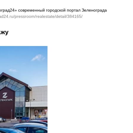
оград24» современный городской портал Зеленограда
rad24.ru/pressroom/realestate/detail/384165/
ажу