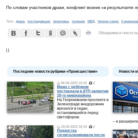
По словам участников драки, конфликт возник «
в результате л
Теги:
драка
,
пострадавшие
,
переломы
,
полиция
,
МВД
,
Черное озеро
,
6 микрора
Обнаружив в тексте о
[ ]
Последние новости рубрики «Происшествия»
Новости к
06.06.2023 16:42
2
Мама c ребёнком
пострадали в ДТП напротив
20-го микрорайона
На Георгиевском проспекте в
Зеленограде внедорожник
врезался в седан,
остановившийся перед
светофором.
– и расширили
29.05.2023 18:19
2
Подростка
госпитализировали после