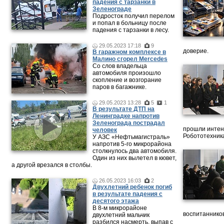
падения с тарзанки в
Зеленограде
Подросток получил перелом
и попал в больницу после
падения с тарзанки в лесу.
29.05.2023 17:18
9
доверие.
В гаражном комплексе в
Малино сгорел Mercedes
Со слов владельца
автомобиля произошло
скопление и возгорание
паров в багажнике.
29.05.2023 13:28
5
1
В результате ДТП на
Ленинградке напротив
Зеленограда пострадал
прошли интен
человек
Робототехника
У АЗС «Нефтьмагистраль»
напротив 5-го микрорайона
столкнулось два автомобиля.
Один из них вылетел в кювет,
а другой врезался в столбы.
26.05.2023 16:03
2
Двухлетний ребенок погиб
в результате падения с
десятого этажа
В 8-м микрорайоне
воспитанников
двухлетний мальчик
разбился насмерть, выпав с