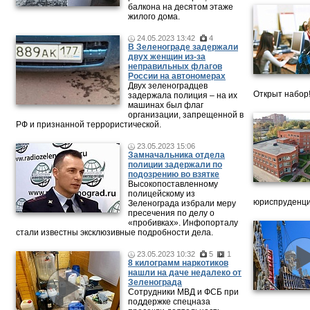
балкона на десятом этаже
жилого дома.
24.05.2023 13:42
4
В Зеленограде задержали
двух женщин из-за
неправильных флагов
России на автономерах
Двух зеленоградцев
Открыт набор
задержала полиция – на их
машинах был флаг
организации, запрещенной в
РФ и признанной террористической.
23.05.2023 15:06
Замначальника отдела
полиции задержали по
подозрению во взятке
Высокопоставленному
полицейскому из
юриспруденци
Зеленограда избрали меру
пресечения по делу о
«пробивках». Инфопорталу
стали известны эксклюзивные подробности дела.
23.05.2023 10:32
5
1
8 килограмм наркотиков
нашли на даче недалеко от
Зеленограда
Сотрудники МВД и ФСБ при
поддержке спецназа