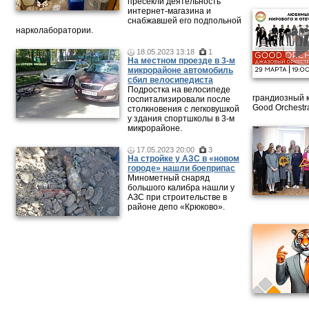
пресекли деятельность
интернет-магазина и
снабжавшей его подпольной
нарколаборатории.
18.05.2023 13:18
1
На местном проезде в 3-м
микрорайоне автомобиль
сбил велосипедиста
Подростка на велосипеде
грандиозный 
госпитализировали после
Good Orchestr
столкновения с легковушкой
у здания спортшколы в 3-м
микрорайоне.
17.05.2023 20:00
3
На стройке у АЗС в «новом
городе» нашли боеприпас
Минометный снаряд
большого калибра нашли у
АЗС при строительстве в
районе депо «Крюково».