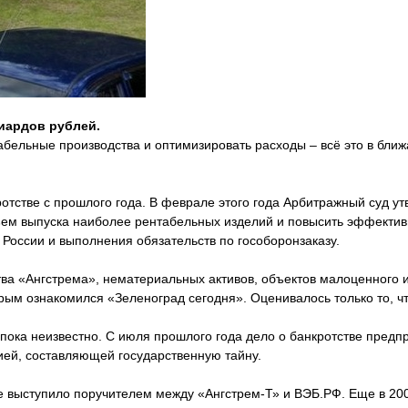
иардов рублей.
табельные производства и оптимизировать расходы – всё это в бл
отстве с прошлого года. В феврале этого года Арбитражный суд у
ъем выпуска наиболее рентабельных изделий и повысить эффекти
России и выполнения обязательств по гособоронзаказу.
а «Ангстрема», нематериальных активов, объектов малоценного им
орым ознакомился «Зеленоград сегодня». Оценивалось только то, чт
 пока неизвестно. С июля прошлого года дело о банкротстве предп
ией, составляющей государственную тайну.
ие выступило поручителем между «Ангстрем-Т» и ВЭБ.РФ. Еще в 2