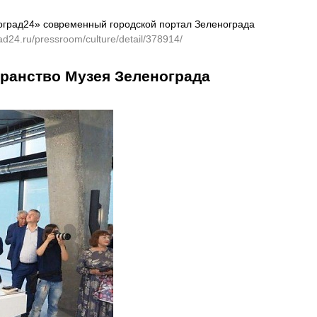
оград24» современный городской портал Зеленограда
rad24.ru/pressroom/culture/detail/378914/
ранство Музея Зеленограда