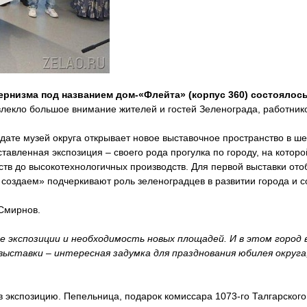
ернизма под названием дом-«Флейта» (корпус 360) состоялось
екло большое внимание жителей и гостей Зеленограда, работников
й дате музей округа открывает новое выставочное пространство в ш
ставленная экспозиция – своего рода прогулка по городу, на котор
тв до высокотехнологичных производств. Для первой выставки отоб
создаем» подчеркивают роль зеленоградцев в развитии города и с
 Смирнов.
 экспозиции и необходимость новых площадей. И в этом город 
ставки – интересная задумка для празднования юбилея округа
в экспозицию. Пепельница, подарок комиссара 1073-го Талгарского