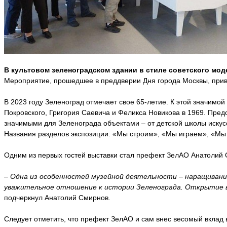
В культовом зеленоградском здании в стиле советского мод
Мероприятие, прошедшее в преддверии Дня города Москвы, привл
В 2023 году Зеленоград отмечает свое 65-летие. К этой значимо
Покровского, Григория Саевича и Феликса Новикова в 1969. Пред
значимыми для Зеленограда объектами – от детской школы искусс
Названия разделов экспозиции: «Мы строим», «Мы играем», «Мы 
Одним из первых гостей выставки стал префект ЗелАО Анатолий
– Одна из особенностей музейной деятельности – наращивание
уважительное отношение к истории Зеленограда. Открытие вы
подчеркнул Анатолий Смирнов.
Следует отметить, что префект ЗелАО и сам внес весомый вклад 