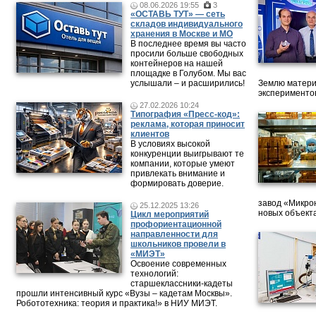
08.06.2026 19:55
3
«ОСТАВЬ ТУТ» — сеть
складов индивидуального
хранения в Москве и МО
В последнее время вы часто
просили больше свободных
контейнеров на нашей
площадке в Голубом. Мы вас
услышали – и расширились!
Землю матери
эксперименто
27.02.2026 10:24
Типография «Пресс-код»:
реклама, которая приносит
клиентов
В условиях высокой
конкуренции выигрывают те
компании, которые умеют
привлекать внимание и
формировать доверие.
завод «Микрон
25.12.2025 13:26
новых объект
Цикл мероприятий
профориентационной
направленности для
школьников провели в
«МИЭТ»
Освоение современных
технологий:
старшеклассники-кадеты
прошли интенсивный курс «Вузы – кадетам Москвы».
Робототехника: теория и практика!» в НИУ МИЭТ.