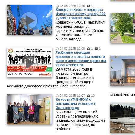
28.05.2025 12:56
1
Концерн «Крост» передаст
Филаретовскому храму 400
кубометров бетона
Концерн «КРОСТ» выступил
жертвователем при
строительстве крупнейшего
храмового комплекса
в Зеленограде.
24.03.2025 12:00
1
1
Любимые мелодии
мирового и отечественного
кино в исполнении оркестра
Good Orchestra
29 марта 2025 года в
культурном центре
Зеленоград состоится
грандиозный концерт
большого джазового оркестра Good Orchestra.
многофункцион
24.02.2025 12:07
10
Классы УМНИКУМ с
английским уклоном в
Зеленограде
Мы совмещаем высокий
уровень преподавания с
индивидуальным подходом к
возможностям каждого
ребенка.