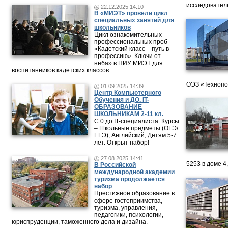
исследовател
22.12.2025 14:10
В «МИЭТ» провели цикл
специальных занятий для
школьников
Цикл ознакомительных
профессиональных проб
«Кадетский класс – путь в
профессию». Ключи от
неба» в НИУ МИЭТ для
воспитанников кадетских классов.
ОЭЗ «Технопо
01.09.2025 14:39
Центр Компьютерного
Обучения и ДО. IT-
ОБРАЗОВАНИЕ
ШКОЛЬНИКАМ 2-11 кл.
С 0 до IT-специалиста. Курсы
– Школьные предметы (ОГЭ/
ЕГЭ), Английский, Детям 5-7
лет. Открыт набор!
27.08.2025 14:41
5253 в доме 4
В Российской
международной академии
туризма продолжается
набор
Престижное образование в
сфере гостеприимства,
туризма, управления,
педагогики, психологии,
юриспруденции, таможенного дела и дизайна.