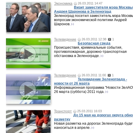
Экономика
26.03.2011 14:47
Визит заместителя мэра Москвы
Андрея Шаронова в Зеленоград
Зеленоград посетил заместитель мэра Москв
вопросам экономической политики Андрей
Шаронов.
Телевидение
26.03.2011 12:38
1
Безопасная среда
Происшествия, криминальные события,
противопожарная, дорожно-транспортная
обстановка в Зеленограде.
Телевидение
26.03.2011 11:00
1
Телевидение Зеленограда -
новости от 26 марта
Информационная программа "Новости ЗелАО"
26 марта (суббота) 2011 года.
Транспорт
25.03.2011 16:03
До 15 мая на дорогах округа обн
разметку
Новая разметка на дорогах Зеленограда буде
наноситься в апреле.