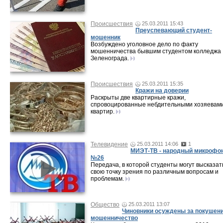
Происшествия
25.03.2011 15:43
Преуспевающий студент-
мошенник
Возбуждено уголовное дело по факту
мошенничества бывшим студентом колледжа
Зеленограда.
Происшествия
25.03.2011 15:35
Кражи на доверии
Раскрыты две квартирные кражи,
спровоцированные небдительными хозяевам
квартир.
Телевидение
25.03.2011 14:06
1
МИЭТ-ТВ - народный микрофо
№26
Передача, в которой студенты могут высказат
свою точку зрения по различным вопросам и
проблемам.
Общество
25.03.2011 13:07
Чиновники осуждены за покушени
мошенничество