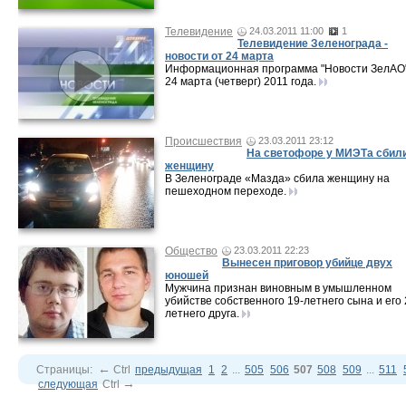
Телевидение
24.03.2011 11:00
1
Телевидение Зеленограда -
новости от 24 марта
Информационная программа "Новости ЗелАО"
24 марта (четверг) 2011 года.
Происшествия
23.03.2011 23:12
На светофоре у МИЭТа сбил
женщину
В Зеленограде «Мазда» сбила женщину на
пешеходном переходе.
Общество
23.03.2011 22:23
Вынесен приговор убийце двух
юношей
Мужчина признан виновным в умышленном
убийстве собственного 19-летнего сына и его 
летнего друга.
←
Страницы:
Ctrl
предыдущая
1
2
...
505
506
507
508
509
...
511
→
следующая
Ctrl