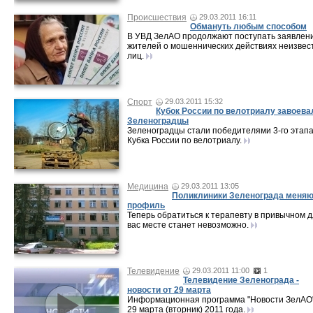
Происшествия
29.03.2011 16:11
Обмануть любым способом
В УВД ЗелАО продолжают поступать заявлен
жителей о мошеннических действиях неизвес
лиц.
Спорт
29.03.2011 15:32
Кубок России по велотриалу завоева
Зеленоградцы
Зеленоградцы стали победителями 3-го этап
Кубка России по велотриалу.
Медицина
29.03.2011 13:05
Поликлиники Зеленограда меня
профиль
Теперь обратиться к терапевту в привычном 
вас месте станет невозможно.
Телевидение
29.03.2011 11:00
1
Телевидение Зеленограда -
новости от 29 марта
Информационная программа "Новости ЗелАО"
29 марта (вторник) 2011 года.