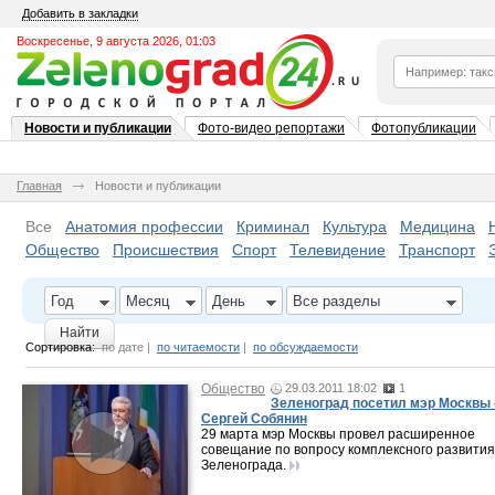
Добавить в закладки
Воскресенье, 9 августа 2026, 01:03
Новости и публикации
Фото-видео репортажи
Фотопубликации
Главная
Новости и публикации
Все
Анатомия профессии
Криминал
Культура
Медицина
Общество
Происшествия
Спорт
Телевидение
Транспорт
Год
Месяц
День
Все разделы
Найти
Сортировка:
по дате
|
по читаемости
|
по обсуждаемости
Общество
29.03.2011 18:02
1
Зеленоград посетил мэр Москвы 
Сергей Собянин
29 марта мэр Москвы провел расширенное
совещание по вопросу комплексного развития
Зеленограда.