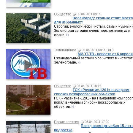
Общество
06.04.2011 09:09
Зеленоград: сколько стоит Москв
для избранных?
Строгий, экологически чистый, самый «умный»
Зеленоград сегодня очень перспективен для
жизни.
Телевидение
06.04.2011 09:00
1
МИЭТ-ТВ - новости от 6 апреля
Еженедельный вестник о событиях в институт
Зеленограде.
Общество
05.04.2011 18:16
ГСК «Развитие-1201» в «черном
списке» пожароопасных объектов
ГСК «Развитие-1201» на Панфиловском просп
попал в «черный список» пожароопасных
объектов.
Происшествия
05.04.2011 17:29
Поезд насмерть сбил 15-лет
подростка