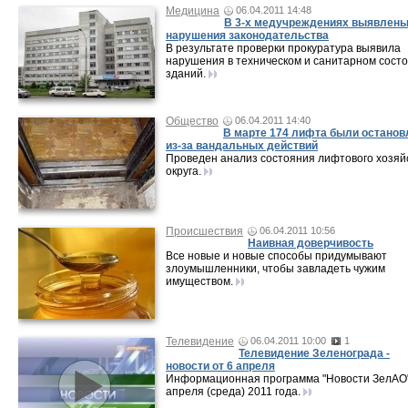
Медицина
06.04.2011 14:48
В 3-х медучреждениях выявлен
нарушения законодательства
В результате проверки прокуратура выявила
нарушения в техническом и санитарном сост
зданий.
Общество
06.04.2011 14:40
В марте 174 лифта были остано
из-за вандальных действий
Проведен анализ состояния лифтового хозяй
округа.
Происшествия
06.04.2011 10:56
Наивная доверчивость
Все новые и новые способы придумывают
злоумышленники, чтобы завладеть чужим
имуществом.
Телевидение
06.04.2011 10:00
1
Телевидение Зеленограда -
новости от 6 апреля
Информационная программа "Новости ЗелАО"
апреля (среда) 2011 года.