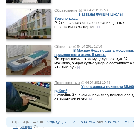
Образование
04.04.2011 12:53
Названы лучшие школы
Зеленограда
Рейтинг составлен на основании данных
независимых экспертов.
Общество
04.04.2011 12:30
В Москве будут судить мошенник
присвоившего около 5 млн.р.
Потерпевшими по этому делу проходят 82
москвича, общая сумма ущерба составляет 4 
717 тыс. руб.
Происшествия
04.04.2011 10:43
У пенсионера похитили 35.00
рублей
Случайный знакомый похитил у пенсионера д
с банковской карты.
←
Страницы:
Ctrl
предыдущая
1
2
...
503
504
505
506
507
...
511
→
следующая
Ctrl