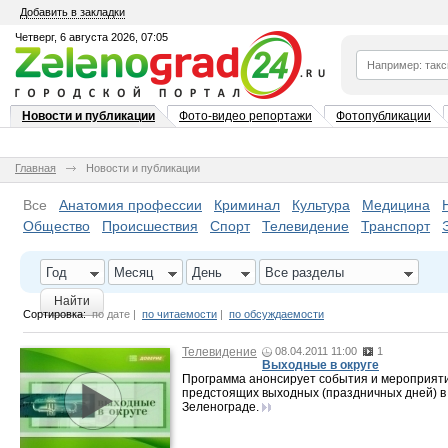
Добавить в закладки
Четверг, 6 августа 2026, 07:05
Новости и публикации
Фото-видео репортажи
Фотопубликации
Главная
Новости и публикации
Все
Анатомия профессии
Криминал
Культура
Медицина
Общество
Происшествия
Спорт
Телевидение
Транспорт
Год
Месяц
День
Все разделы
Найти
Сортировка:
по дате
|
по читаемости
|
по обсуждаемости
Телевидение
08.04.2011 11:00
1
Выходные в округе
Программа анонсирует события и мероприят
предстоящих выходных (праздничных дней) в
Зеленограде.