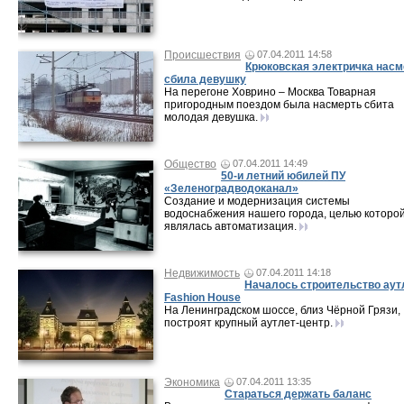
Происшествия
07.04.2011 14:58
Крюковская электричка насм
сбила девушку
На перегоне Ховрино – Москва Товарная
пригородным поездом была насмерть сбита
молодая девушка.
Общество
07.04.2011 14:49
50-и летний юбилей ПУ
«Зеленоградводоканал»
Создание и модернизация системы
водоснабжения нашего города, целью которо
являлась автоматизация.
Недвижимость
07.04.2011 14:18
Началось строительство аут
Fashion House
На Ленинградском шоссе, близ Чёрной Грязи,
построят крупный аутлет-центр.
Экономика
07.04.2011 13:35
Стараться держать баланс