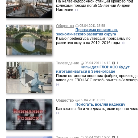
На железнодорожной станции Крюково под
колесами поезда погиб 15-летний Андрей
Николаев.
Общество
05.04.2011 15:58
Программа социально-
экономического развития округа
К маю префектура утвердит программу по
развитию округа на 2012- 2016 годы.
Телевидение
05.04.2011 14:12
1
Чипы для ГЛОНАСС будут
изготавливаться в Зеленограде
После остановки японских фабрик, производс
чипов для ГЛОНАСС возобновится в Зеленогр
Общество
05.04.2011 13:31
Помогать, вселяя надежду
Как вести себя и что делать, если пропал чел
Телевидение
05.04.2011 10:00
1