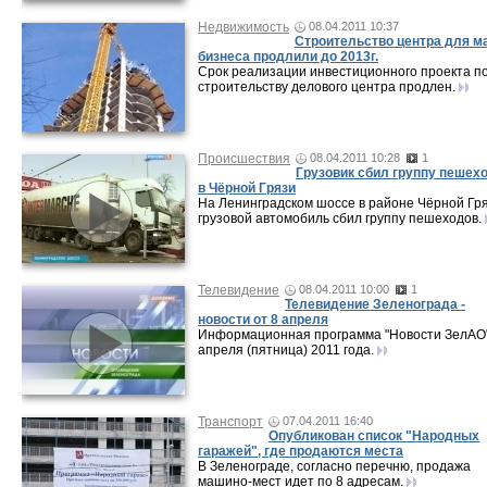
Недвижимость
08.04.2011 10:37
Строительство центра для м
бизнеса продлили до 2013г.
Срок реализации инвестиционного проекта п
строительству делового центра продлен.
Происшествия
08.04.2011 10:28
1
Грузовик сбил группу пешех
в Чёрной Грязи
На Ленинградском шоссе в районе Чёрной Гря
грузовой автомобиль сбил группу пешеходов.
Телевидение
08.04.2011 10:00
1
Телевидение Зеленограда -
новости от 8 апреля
Информационная программа "Новости ЗелАО"
апреля (пятница) 2011 года.
Транспорт
07.04.2011 16:40
Опубликован список "Народных
гаражей", где продаются места
В Зеленограде, согласно перечню, продажа
машино-мест идет по 8 адресам.